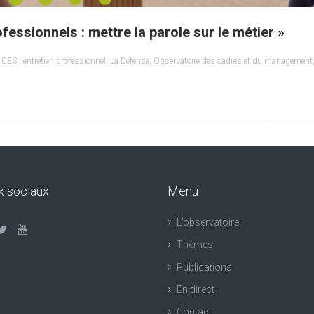
ofessionnels : mettre la parole sur le métier »
,
CESI
,
entretien professionnel
,
La Défense
,
Observatoire des cadres et du management
x sociaux
Menu
L’observatoire
Thèmes
Publications
En direct
Contact