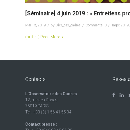
[Séminaire] 4 juin 2019 : « Entretiens pr
Mai 13, 2019
by
Obs_des_cadres
Comments: 0
Tags:
2019
(suite…)
Read More
Contacts
Réseau
L'Observatoire des Cadres
12, rue des Dunes
75019 PARIS
Tél : +33 (0) 1 56 41 55 04
Contact presse :