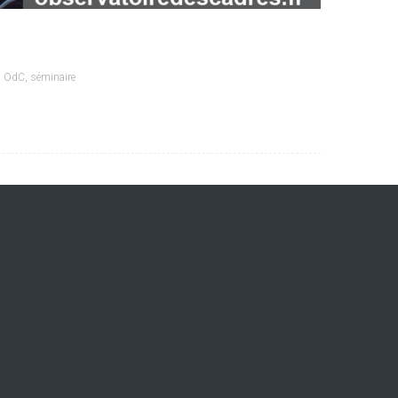
,
OdC
,
séminaire