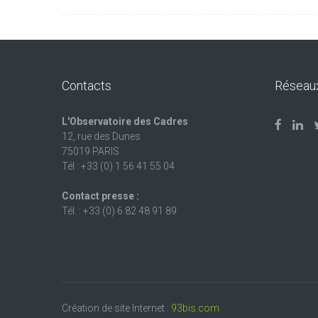
Contacts
Réseau
L'Observatoire des Cadres
12, rue des Dunes
75019 PARIS
Tél : +33 (0) 1 56 41 55 04
Contact presse :
Tél. : +33 (0) 6 82 48 91 89
Création de site Internet :
93bis.com