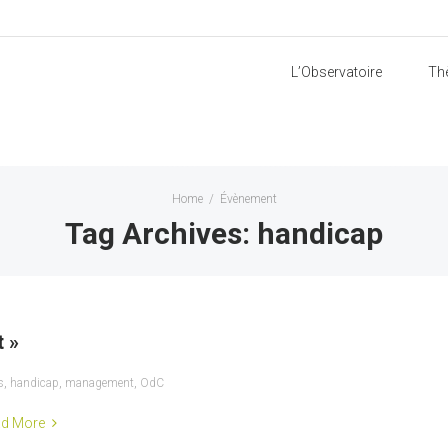
L’Observatoire
Th
Home
/
Évènement
Tag Archives: handicap
 »
s
,
handicap
,
management
,
OdC
d More