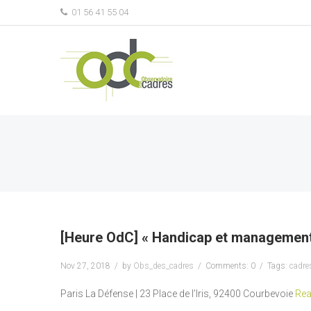
01 56 41 55 04
[Heure OdC] « Handicap et management
Nov 27, 2018
by
Obs_des_cadres
Comments: 0
Tags:
cadre
Paris La Défense | 23 Place de l’Iris, 92400 Courbevoie
Rea