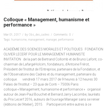
Colloque « Management, humanisme et
performance »
Mar 01, 2017
by
Obs_des_cadres
Comments: 0
Tags:
humanisme
,
management
,
manager
,
performance
ACADÉMIE DES SCIENCES MORALES ET POLITIQUES FONDATION
OLIVIER LECERF POUR LE MANAGEMENT HUMANISTE
INVITATION de la part de Bertrand Collomb et de Bruno Lafont, co-
chairman de LafargeHolcim, fondateurs, d’Antoine Frérot,
Président de l’Institut de l’Entreprise, partenaire de la Fondation, et
de l’Observatoire des Cadres et du management, partenaire du
colloque. vendredi 17 mars 2017 de 9 heures à 12 heures 30
Palais de l’Institut – 23 quai de Conti – 75006 Paris
colloque « Management, humanisme et performance » organisé
autour de Jean-Paul Bouchet et Bernard Jarry-Lacombe, lauréats
du Prix Lecerf 2016, auteurs de l’ouvrage Manager sans se renier
(éditions de l’Atelier), 2015. Participeront entre autres à ce