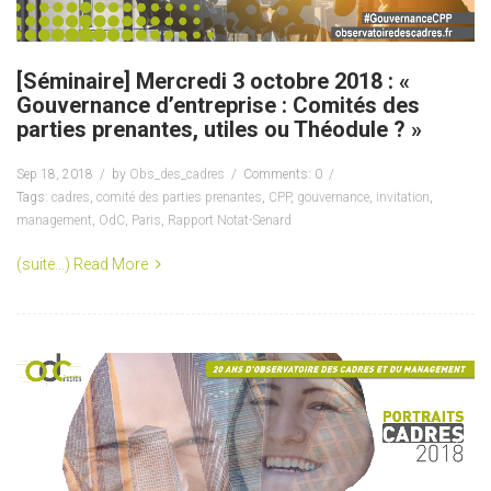
[Séminaire] Mercredi 3 octobre 2018 : «
Gouvernance d’entreprise : Comités des
parties prenantes, utiles ou Théodule ? »
Sep 18, 2018
by
Obs_des_cadres
Comments: 0
Tags:
cadres
,
comité des parties prenantes
,
CPP
,
gouvernance
,
invitation
,
management
,
OdC
,
Paris
,
Rapport Notat-Senard
(suite…)
Read More