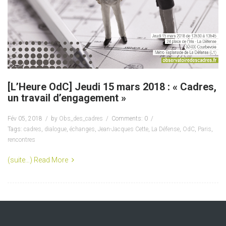
[L’Heure OdC] Jeudi 15 mars 2018 : « Cadres,
un travail d’engagement »
Fév 05, 2018
by
Obs_des_cadres
Comments: 0
Tags:
cadres
,
dialogue
,
échanges
,
Jean-Jacques Cette
,
La Défense
,
OdC
,
Paris
,
rencontres
(suite…)
Read More