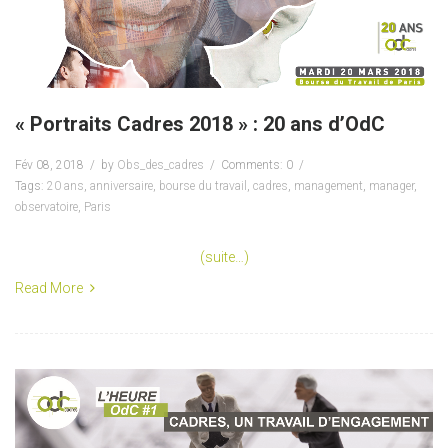
« Portraits Cadres 2018 » : 20 ans d’OdC
Fév 08, 2018
by
Obs_des_cadres
Comments: 0
Tags:
20 ans
,
anniversaire
,
bourse du travail
,
cadres
,
management
,
manager
,
observatoire
,
Paris
(suite…)
Read More