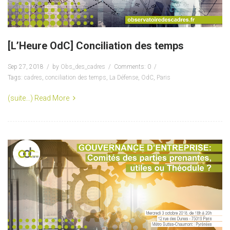
[L’Heure OdC] Conciliation des temps
Sep 27, 2018
by
Obs_des_cadres
Comments: 0
Tags:
cadres
,
conciliation des temps
,
La Défense
,
OdC
,
Paris
(suite…)
Read More