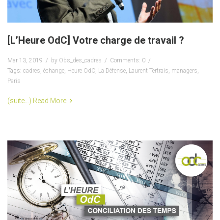
[L’Heure OdC] Votre charge de travail ?
Mar 13, 2019
by
Obs_des_cadres
Comments: 0
Tags:
cadres
,
échange
,
Heure OdC
,
La Défense
,
Laurent Tertrais
,
managers
,
Paris
(suite…)
Read More