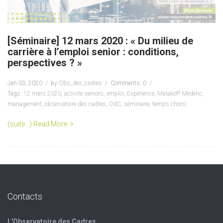
[Séminaire] 12 mars 2020 : « Du milieu de
carrière à l’emploi senior : conditions,
perspectives ? »
Jan 03, 2020
by
Obs_des_cadres
Comments: 0
Tags:
12 mars 2020
,
activité seniors
,
emploi
,
Expérience
,
Malakoff Médéric
,
management
,
observatoire des cadres
,
OdC
,
séminaire
,
temps choisi
(suite…)
Read More
Contacts
L'Observatoire des Cadres