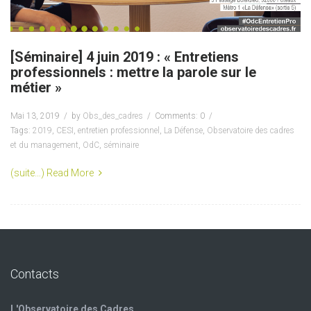
[Séminaire] 4 juin 2019 : « Entretiens
professionnels : mettre la parole sur le
métier »
Mai 13, 2019
by
Obs_des_cadres
Comments: 0
Tags:
2019
,
CESI
,
entretien professionnel
,
La Défense
,
Observatoire des cadres
et du management
,
OdC
,
séminaire
(suite…)
Read More
Contacts
L'Observatoire des Cadres