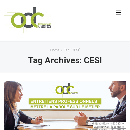
Home
/
Tag "CESI"
Tag Archives: CESI