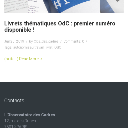
Livrets thématiques OdC : premier numéro
disponible !
Juil 25, 2019
by
Obs_des_cadres
Comments: 0
Tags:
autonomie au travail
,
livret
,
OdC
(suite…)
Read More
Contacts
L'Observatoire des Cadres
12, rue des Dunes
75019 PARIS