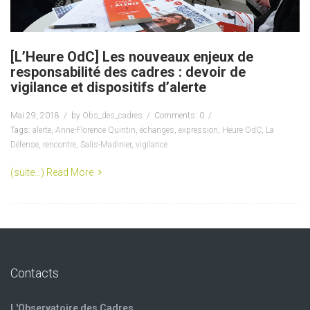
[L’Heure OdC] Les nouveaux enjeux de
responsabilité des cadres : devoir de
vigilance et dispositifs d’alerte
Mai 29, 2018
by
Obs_des_cadres
Comments: 0
Tags:
alerte
,
Anne-Florence Quintin
,
échanges
,
expression
,
Heure OdC
,
La
Défense
,
rencontre
,
Salis-Madinier
,
vigilance
(suite…)
Read More
Contacts
L'Observatoire des Cadres