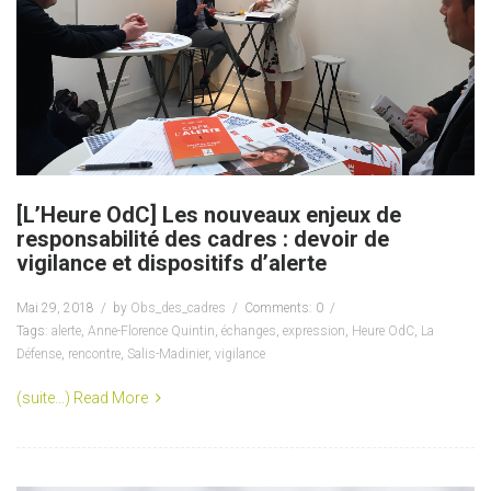
[L’Heure OdC] Les nouveaux enjeux de
responsabilité des cadres : devoir de
vigilance et dispositifs d’alerte
Mai 29, 2018
by
Obs_des_cadres
Comments: 0
Tags:
alerte
,
Anne-Florence Quintin
,
échanges
,
expression
,
Heure OdC
,
La
Défense
,
rencontre
,
Salis-Madinier
,
vigilance
(suite…)
Read More