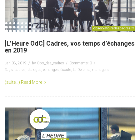
[L’Heure OdC] Cadres, vos temps d’échanges
en 2019
Jan 08, 2019
by
Obs_des_cadres
Comments: 0
Tags:
cadres
,
dialogue
,
échanges
,
écoute
,
La Défense
,
managers
(suite…)
Read More