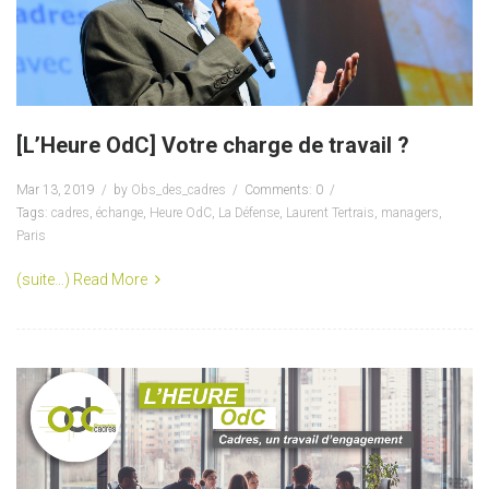
[L’Heure OdC] Votre charge de travail ?
Mar 13, 2019
by
Obs_des_cadres
Comments: 0
Tags:
cadres
,
échange
,
Heure OdC
,
La Défense
,
Laurent Tertrais
,
managers
,
Paris
(suite…)
Read More