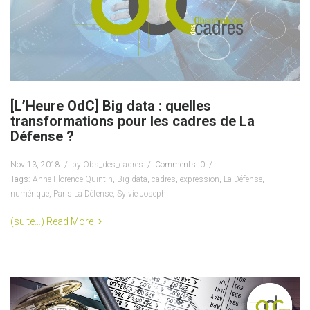
[L’Heure OdC] Big data : quelles
transformations pour les cadres de La
Défense ?
Nov 13, 2018
by
Obs_des_cadres
Comments: 0
Tags:
Anne-Florence Quintin
,
Big data
,
cadres
,
expression
,
La Défense
,
numérique
,
Paris La Défense
,
Sylvie Joseph
(suite…)
Read More