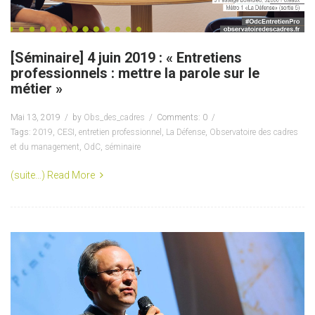
[Séminaire] 4 juin 2019 : « Entretiens
professionnels : mettre la parole sur le
métier »
Mai 13, 2019
by
Obs_des_cadres
Comments: 0
Tags:
2019
,
CESI
,
entretien professionnel
,
La Défense
,
Observatoire des cadres
et du management
,
OdC
,
séminaire
(suite…)
Read More