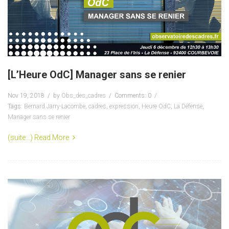
[L’Heure OdC] Manager sans se renier
Nov 19, 2018
by
Obs_des_cadres
Comments: 0
Tags:
Bernard Jarry-Lacombe
,
cadres
,
expression
,
Heure OdC
,
La Défense
,
Manager sans se renier
(suite…)
Read More