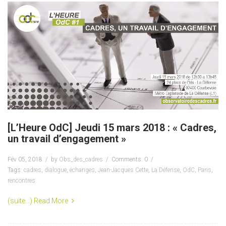
[L’Heure OdC] Jeudi 15 mars 2018 : « Cadres,
un travail d’engagement »
Fév 05, 2018
by
Obs_des_cadres
Comments: 0
Tags:
cadres
,
dialogue
,
échanges
,
Jean-Jacques Cette
,
La Défense
,
OdC
,
Paris
,
rencontres
(suite…)
Read More