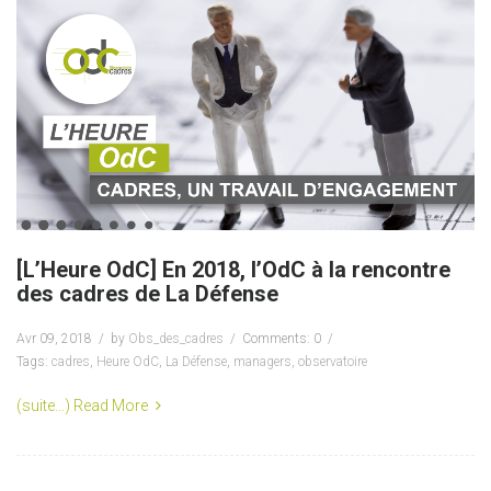
[L’Heure OdC] En 2018, l’OdC à la rencontre
des cadres de La Défense
Avr 09, 2018
by
Obs_des_cadres
Comments: 0
Tags:
cadres
,
Heure OdC
,
La Défense
,
managers
,
observatoire
(suite…)
Read More