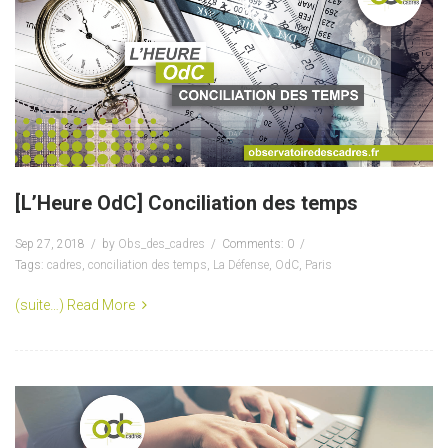
[L’Heure OdC] Conciliation des temps
Sep 27, 2018
by
Obs_des_cadres
Comments: 0
Tags:
cadres
,
conciliation des temps
,
La Défense
,
OdC
,
Paris
(suite…)
Read More