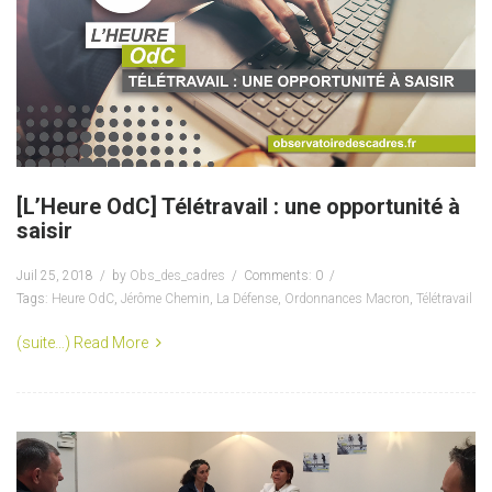
[L’Heure OdC] Télétravail : une opportunité à
saisir
Juil 25, 2018
by
Obs_des_cadres
Comments: 0
Tags:
Heure OdC
,
Jérôme Chemin
,
La Défense
,
Ordonnances Macron
,
Télétravail
(suite…)
Read More