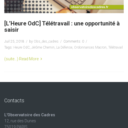
[L’Heure OdC] Télétravail : une opportunité à
saisir
Juil 25, 2018
by
Obs_des_cadres
Comments: 0
Tags:
Heure OdC
,
Jérôme Chemin
,
La Défense
,
Ordonnances Macron
,
Télétravail
(suite…)
Read More
Contacts
L'Observatoire des Cadres
12, rue des Dunes
75019 PARIS