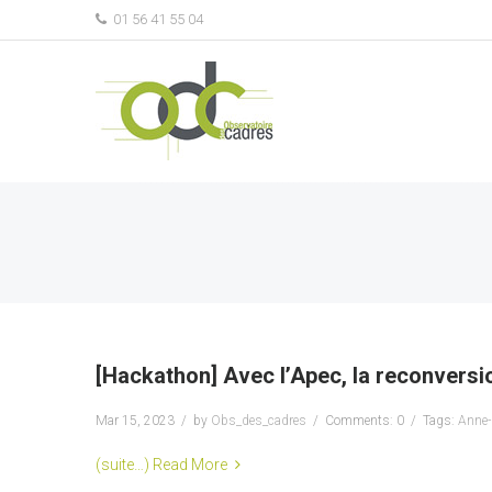
01 56 41 55 04
[Hackathon] Avec l’Apec, la reconversi
Mar 15, 2023
by
Obs_des_cadres
Comments: 0
Tags:
Anne-
(suite…)
Read More