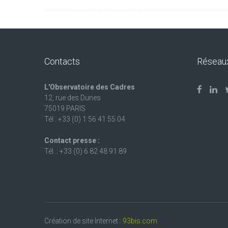
Contacts
Réseau
L'Observatoire des Cadres
12, rue des Dunes
75019 PARIS
Tél : +33 (0) 1 56 41 55 04
Contact presse :
Tél. : +33 (0) 6 82 48 91 89
Création de site Internet :
93bis.com