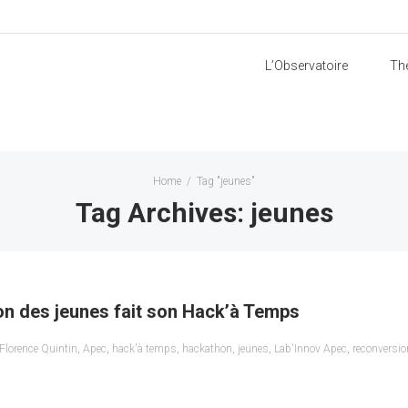
L’Observatoire
Th
Home
/
Tag "jeunes"
Tag Archives: jeunes
on des jeunes fait son Hack’à Temps
Florence Quintin
,
Apec
,
hack'à temps
,
hackathon
,
jeunes
,
Lab'Innov Apec
,
reconversio