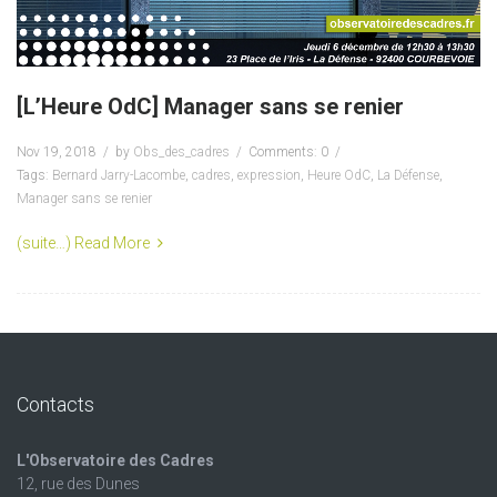
[L’Heure OdC] Manager sans se renier
Nov 19, 2018
by
Obs_des_cadres
Comments: 0
Tags:
Bernard Jarry-Lacombe
,
cadres
,
expression
,
Heure OdC
,
La Défense
,
Manager sans se renier
(suite…)
Read More
Contacts
L'Observatoire des Cadres
12, rue des Dunes