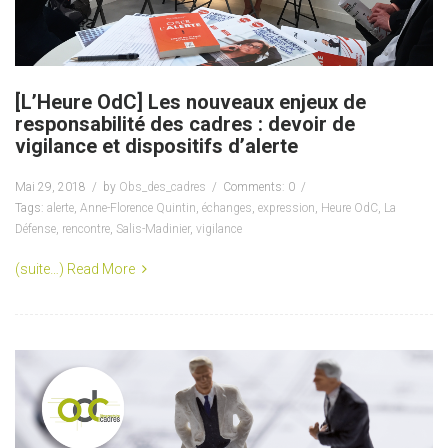
[L’Heure OdC] Les nouveaux enjeux de
responsabilité des cadres : devoir de
vigilance et dispositifs d’alerte
Mai 29, 2018
by
Obs_des_cadres
Comments: 0
Tags:
alerte
,
Anne-Florence Quintin
,
échanges
,
expression
,
Heure OdC
,
La
Défense
,
rencontre
,
Salis-Madinier
,
vigilance
(suite…)
Read More