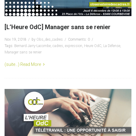
[L’Heure OdC] Manager sans se renier
Nov 19, 2018
by
Obs_des_cadres
Comments: 0
Tags:
Bernard Jarry-Lacombe
,
cadres
,
expression
,
Heure OdC
,
La Défense
,
Manager sans se renier
(suite…)
Read More