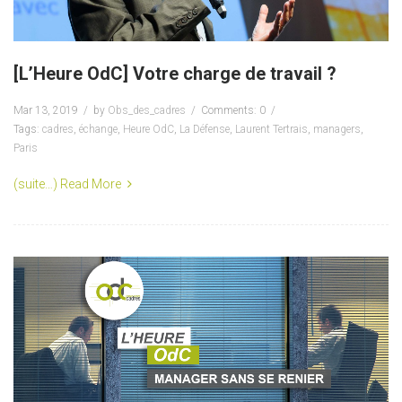
[L’Heure OdC] Votre charge de travail ?
Mar 13, 2019
by
Obs_des_cadres
Comments: 0
Tags:
cadres
,
échange
,
Heure OdC
,
La Défense
,
Laurent Tertrais
,
managers
,
Paris
(suite…)
Read More