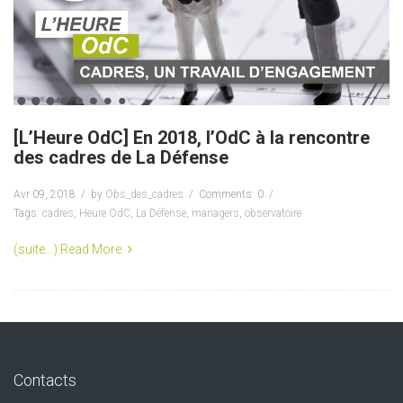
[L’Heure OdC] En 2018, l’OdC à la rencontre
des cadres de La Défense
Avr 09, 2018
by
Obs_des_cadres
Comments: 0
Tags:
cadres
,
Heure OdC
,
La Défense
,
managers
,
observatoire
(suite…)
Read More
Contacts