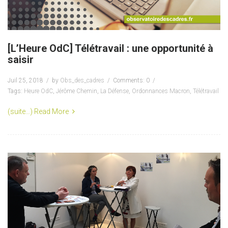
[L’Heure OdC] Télétravail : une opportunité à
saisir
Juil 25, 2018
by
Obs_des_cadres
Comments: 0
Tags:
Heure OdC
,
Jérôme Chemin
,
La Défense
,
Ordonnances Macron
,
Télétravail
(suite…)
Read More