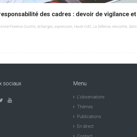
sponsabilité des cadres : devoir de vigilance et 
,
Anne-Florence Quintin
,
échanges
,
expression
,
Heure OdC
,
La Défense
,
rencontre
,
Salis
x sociaux
Menu
L’observatoire
Thèmes
Publications
En direct
Contact