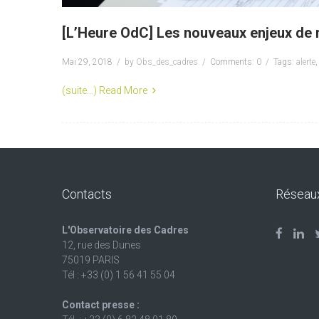
[L’Heure OdC] Les nouveaux enjeux de re
Mai 29, 2018
by
Obs_des_cadres
Comments: 0
Tags:
alerte
(suite…)
Read More
Contacts
Réseau
L'Observatoire des Cadres
12, rue des Dunes
75019 PARIS
Tél : +33 (0) 1 56 41 55 04
Contact presse :