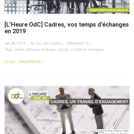
[L’Heure OdC] Cadres, vos temps d’échanges
en 2019
Jan 08, 2019
by
Obs_des_cadres
Comments: 0
Tags:
cadres
,
dialogue
,
échanges
,
écoute
,
La Défense
,
managers
(suite…)
Read More