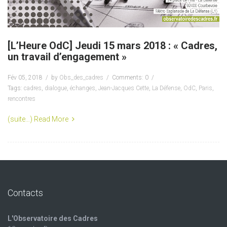
[L’Heure OdC] Jeudi 15 mars 2018 : « Cadres,
un travail d’engagement »
Fév 05, 2018
by
Obs_des_cadres
Comments: 0
Tags:
cadres
,
dialogue
,
échanges
,
Jean-Jacques Cette
,
La Défense
,
OdC
,
Paris
,
rencontres
(suite…)
Read More
Contacts
L'Observatoire des Cadres