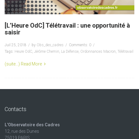
[L’Heure OdC] Télétravail : une opportunité à
saisir
Juil 25, 2018
by
Obs_des_cadres
Comments: 0
Tags:
Heure OdC
,
Jérôme Chemin
,
La Défense
,
Ordonnances Macron
,
Télétravail
(suite…)
Read More
Contacts
L'Observatoire des Cadres
12, rue des Dunes
75019 PARIS