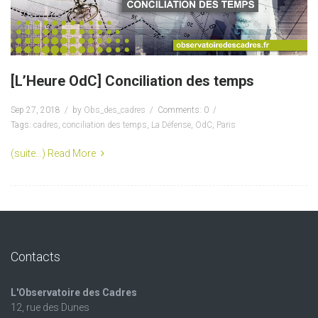
[L’Heure OdC] Conciliation des temps
Sep 27, 2018
by
Obs_des_cadres
Comments: 0
Tags:
cadres
,
conciliation des temps
,
La Défense
,
OdC
,
Paris
(suite…)
Read More
Contacts
L'Observatoire des Cadres
12, rue des Dunes