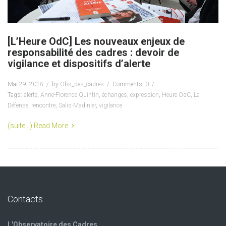
[L’Heure OdC] Les nouveaux enjeux de
responsabilité des cadres : devoir de
vigilance et dispositifs d’alerte
Mai 29, 2018
by
Obs_des_cadres
Comments: 0
Tags:
alerte
,
Anne-Florence Quintin
,
échanges
,
expression
,
Heure OdC
,
La
Défense
,
rencontre
,
Salis-Madinier
,
vigilance
(suite…)
Read More
Contacts
L'Observatoire des Cadres