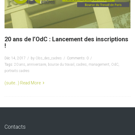
20 ans de l’OdC : Lancement des inscriptions
!
Déc 14, 2017
by
Obs_des_cadres
Comments: 0
Tags:
20 ans
,
anniversaire
,
bourse du travail
,
cadres
,
management
,
OdC
,
portraits cadres
(suite…)
Read More
Contacts