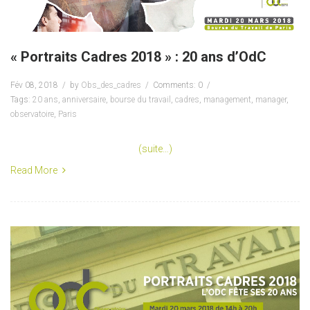
« Portraits Cadres 2018 » : 20 ans d’OdC
Fév 08, 2018
by
Obs_des_cadres
Comments: 0
Tags:
20 ans
,
anniversaire
,
bourse du travail
,
cadres
,
management
,
manager
,
observatoire
,
Paris
(suite…)
Read More