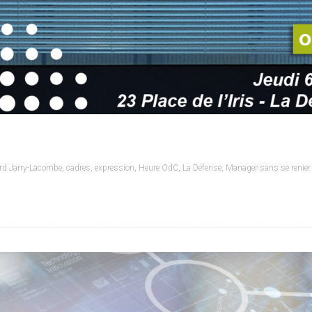
rd Jarry-Lacombe
,
cadres
,
expression
,
Heure OdC
,
La Défense
,
Manager sans se renier