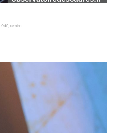
,
OdC
,
séminaire