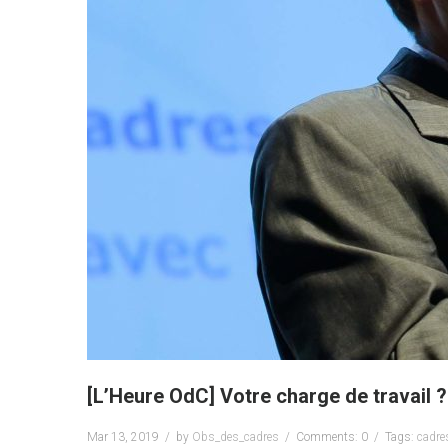
[L’Heure OdC] Votre charge de travail ?
Mar 13, 2019
by
Obs_des_cadres
Comments: 0
Tags:
cadre