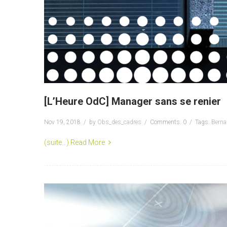
[L’Heure OdC] Manager sans se renier
Nov 19, 2018
by
Obs_des_cadres
Comments: 0
Tags:
Berna
(suite…)
Read More