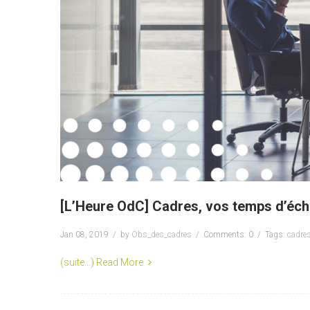
[L’Heure OdC] Cadres, vos temps d’éc
Jan 08, 2019
by
Obs_des_cadres
Comments: 0
Tags:
cadre
(suite…)
Read More