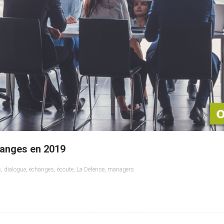
hanges en 2019
s
,
dialogue
,
échanges
,
écoute
,
La Défense
,
managers