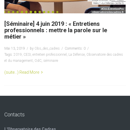
[Séminaire] 4 juin 2019 : « Entretiens
professionnels : mettre la parole sur le
métier »
Mai 13, 2019
by
Obs_des_cadres
Comments: 0
Tags:
2019
,
CESI
,
entretien professionnel
,
La Défense
,
Observatoire des cadres
et du management
,
OdC
,
séminaire
(suite…)
Read More
Contacts
L'Observatoire des Cadres