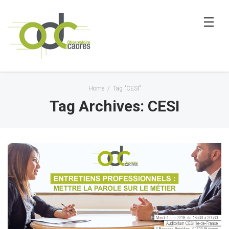
Home
/
Tag "CESI"
Tag Archives: CESI