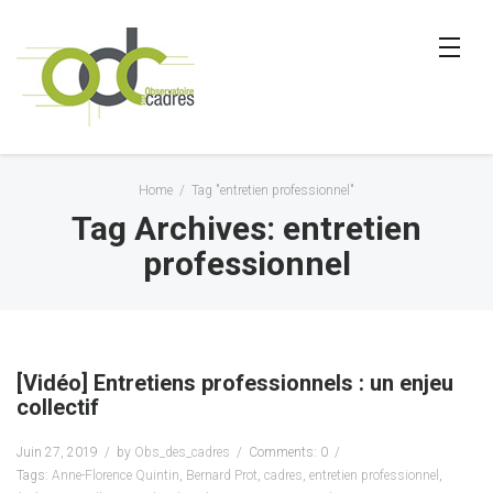
Home
/
Tag "entretien professionnel"
Tag Archives: entretien
professionnel
[Vidéo] Entretiens professionnels : un enjeu
collectif
Juin 27, 2019
by
Obs_des_cadres
Comments: 0
Tags:
Anne-Florence Quintin
,
Bernard Prot
,
cadres
,
entretien professionnel
,