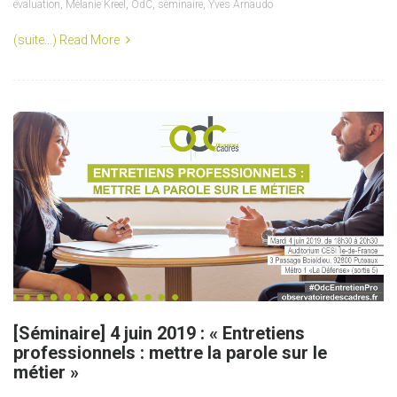
évaluation
,
Mélanie Kreel
,
OdC
,
séminaire
,
Yves Arnaudo
(suite…)
Read More
[Séminaire] 4 juin 2019 : « Entretiens
professionnels : mettre la parole sur le
métier »