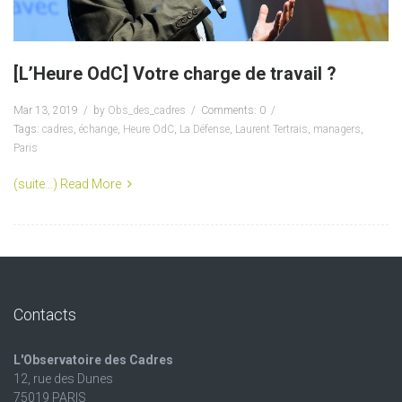
[L’Heure OdC] Votre charge de travail ?
Mar 13, 2019
by
Obs_des_cadres
Comments: 0
Tags:
cadres
,
échange
,
Heure OdC
,
La Défense
,
Laurent Tertrais
,
managers
,
Paris
(suite…)
Read More
Contacts
L'Observatoire des Cadres
12, rue des Dunes
75019 PARIS