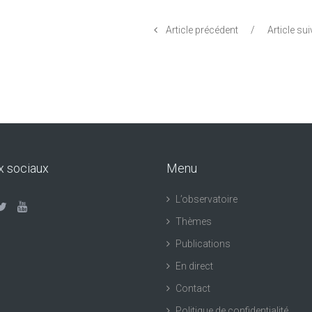
Article précédent
/
Article su
x sociaux
Menu
L’observatoire
Thèmes
Publications
En direct
Contact
Politique de confidentialité