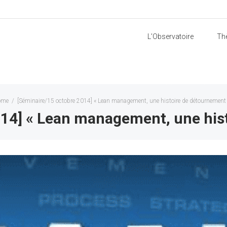
L’Observatoire
Th
ome
/
[Séminaire/15 octobre 2014] « Lean management, une histoire de détournement 
014] « Lean management, une hist