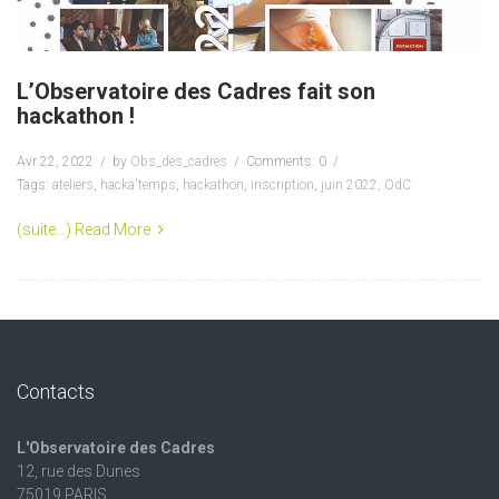
L’Observatoire des Cadres fait son
hackathon !
Avr 22, 2022
by
Obs_des_cadres
Comments: 0
Tags:
ateliers
,
hacka'temps
,
hackathon
,
inscription
,
juin 2022
,
OdC
(suite…)
Read More
Contacts
L'Observatoire des Cadres
12, rue des Dunes
75019 PARIS