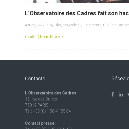
L’Observatoire des Cadres fait son hac
Avr 22, 2022
by
Obs_des_cadres
Comments: 0
Tags:
atelier
(suite…)
Read More
Contacts
Réseau
L'Observatoire des Cadres
12, rue des Dunes
75019 PARIS
Tél : +33 (0) 1 56 41 55 04
Contact presse :