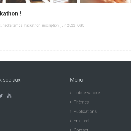
kathon !
s
,
hacka'temps
,
hackathon
,
inscription
,
juin 2022
,
OdC
x sociaux
Menu
L’observatoire
Thèmes
Publications
En direct
Contact