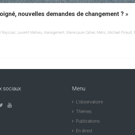
 éloigné, nouvelles demandes de changement ? »
nt Rayssac
,
Laurent Mahieu
,
management
,
Marie-Laure Cahier
,
Metis
,
Michael Pinault
,
x sociaux
Menu
L’observatoire
Thèmes
Publications
En direct