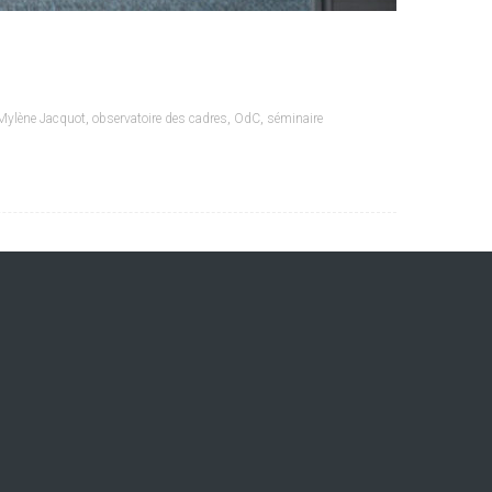
Mylène Jacquot
,
observatoire des cadres
,
OdC
,
séminaire