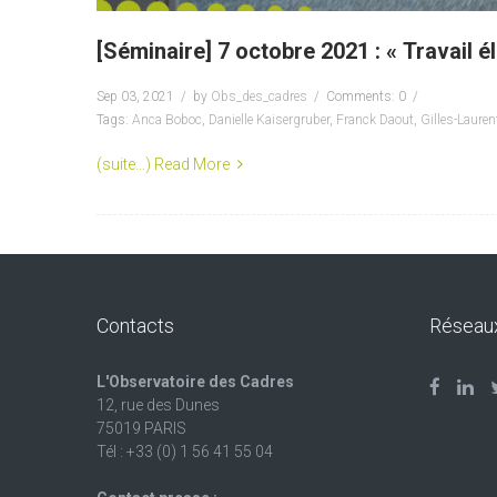
[Séminaire] 7 octobre 2021 : « Travail
Sep 03, 2021
by
Obs_des_cadres
Comments: 0
Tags:
Anca Boboc
,
Danielle Kaisergruber
,
Franck Daout
,
Gilles-Laure
(suite…)
Read More
Contacts
Réseau
L'Observatoire des Cadres
12, rue des Dunes
75019 PARIS
Tél : +33 (0) 1 56 41 55 04