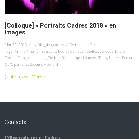
[Colloque] « Portraits Cadres 2018 » en
images
Mar 30, 2018
by
Obs_des_cadres
Comments: 0
Tags:
Amine Amar
,
anniversaire
,
bourse du travail
,
cadres
,
colloque
,
Dire le
Travail
,
François Hubault
,
Frédéric Deschamps
,
Laurence Thery
,
Laurent Berger
,
OdC
,
portraits
,
Séverine Aléonard
(suite…)
Read More
Contacts
L'Observatoire des Cadres