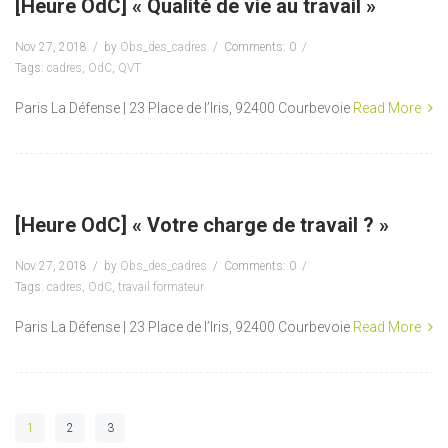
[Heure OdC] « Qualité de vie au travail »
Nov 27, 2018
by
Obs_des_cadres
Comments: 0
Tags:
cadres
,
OdC
,
QVT
Paris La Défense | 23 Place de l’Iris, 92400 Courbevoie
Read More
[Heure OdC] « Votre charge de travail ? »
Nov 27, 2018
by
Obs_des_cadres
Comments: 0
Tags:
cadres
,
OdC
,
travail formateur
Paris La Défense | 23 Place de l’Iris, 92400 Courbevoie
Read More
1
2
3