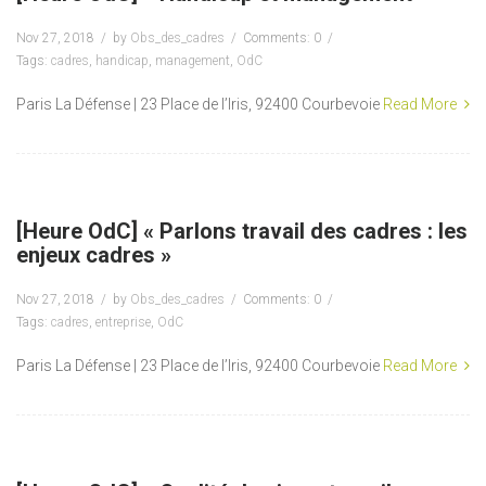
Nov 27, 2018
by
Obs_des_cadres
Comments: 0
Tags:
cadres
,
handicap
,
management
,
OdC
Paris La Défense | 23 Place de l’Iris, 92400 Courbevoie
Read More
[Heure OdC] « Parlons travail des cadres : les
enjeux cadres »
Nov 27, 2018
by
Obs_des_cadres
Comments: 0
Tags:
cadres
,
entreprise
,
OdC
Paris La Défense | 23 Place de l’Iris, 92400 Courbevoie
Read More