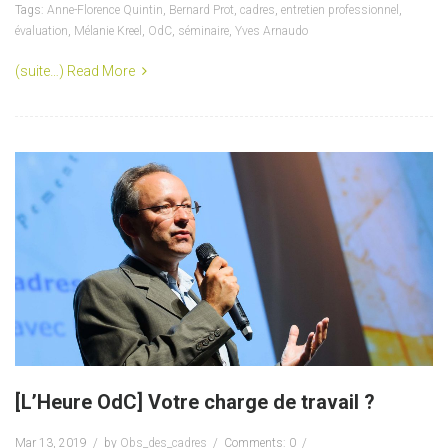
Tags:
Anne-Florence Quintin
,
Bernard Prot
,
cadres
,
entretien professionnel
,
évaluation
,
Mélanie Kreel
,
OdC
,
séminaire
,
Yves Arnaudo
(suite…)
Read More
[L’Heure OdC] Votre charge de travail ?
Mar 13, 2019
by
Obs_des_cadres
Comments: 0