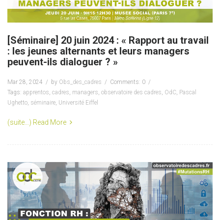
[Séminaire] 20 juin 2024 : « Rapport au travail
: les jeunes alternants et leurs managers
peuvent-ils dialoguer ? »
Mar 28, 2024
by
Obs_des_cadres
Comments: 0
Tags:
apprentos
,
cadres
,
managers
,
observatoire des cadres
,
OdC
,
Pascal
Ughetto
,
séminaire
,
Université Eiffel
(suite…)
Read More