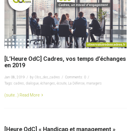
[L’Heure OdC] Cadres, vos temps d’échanges
en 2019
Jan 08, 2019
by
Obs_des_cadres
Comments: 0
Tags:
cadres
,
dialogue
,
échanges
,
écoute
,
La Défense
,
managers
(suite…)
Read More
[Heure OdC] « Handicap et management »