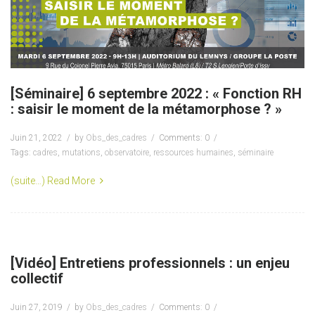
[Séminaire] 6 septembre 2022 : « Fonction RH
: saisir le moment de la métamorphose ? »
Juin 21, 2022
by
Obs_des_cadres
Comments: 0
Tags:
cadres
,
mutations
,
observatoire
,
ressources humaines
,
séminaire
(suite…)
Read More
[Vidéo] Entretiens professionnels : un enjeu
collectif
Juin 27, 2019
by
Obs_des_cadres
Comments: 0