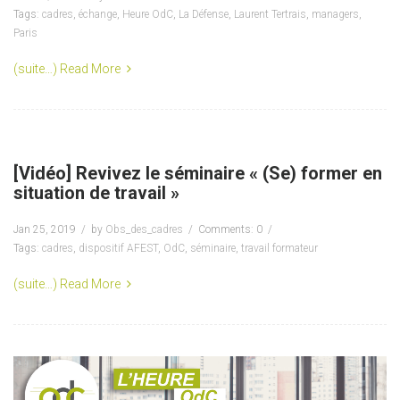
Tags:
cadres
,
échange
,
Heure OdC
,
La Défense
,
Laurent Tertrais
,
managers
,
Paris
(suite…)
Read More
[Vidéo] Revivez le séminaire « (Se) former en
situation de travail »
Jan 25, 2019
by
Obs_des_cadres
Comments: 0
Tags:
cadres
,
dispositif AFEST
,
OdC
,
séminaire
,
travail formateur
(suite…)
Read More