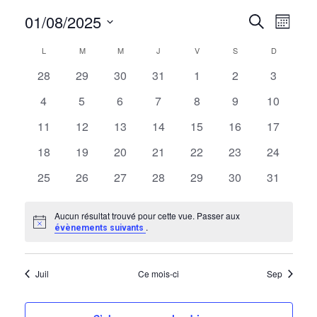
01/08/2025
Recherc
Navig
Recherche
Mois
de
et
Sélectionnez
Calendrier
L
LUNDI
M
MARDI
M
MERCREDI
J
JEUDI
V
VENDREDI
S
SAMEDI
D
DIMANCH
vues
une
navigati
Évèn
date.
de
0
0
0
0
0
0
0
28
29
30
31
1
2
3
de
Évènements
évènements
évènements
évènements
évènements
évènements
évènements
évèneme
vues
0
0
0
0
0
0
0
4
5
6
7
8
9
10
évènements
évènements
évènements
évènements
évènements
évènements
évènemen
Évèneme
0
0
0
0
0
0
0
11
12
13
14
15
16
17
évènements
évènements
évènements
évènements
évènements
évènements
évènemen
0
0
0
0
0
0
0
18
19
20
21
22
23
24
évènements
évènements
évènements
évènements
évènements
évènements
évènemen
0
0
0
0
0
0
0
25
26
27
28
29
30
31
évènements
évènements
évènements
évènements
évènements
évènements
évènemen
Aucun résultat trouvé pour cette vue. Passer aux
Notice
.
évènements suivants
Juil
Ce mois-ci
Sep