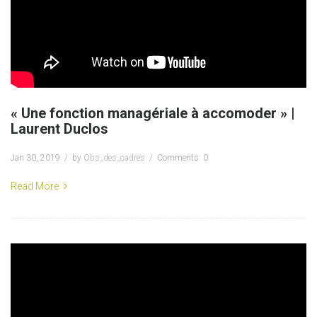
« Une fonction managériale à accomoder » |
Laurent Duclos
Jan 30, 2019
by
Obs_des_cadres
Comments: 0
Read More