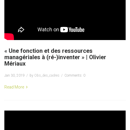
« Une fonction et des ressources
managériales à (ré-)inventer » | Olivier
Mériaux
Jan 30, 2019
by
Obs_des_cadres
Comments: 0
Read More