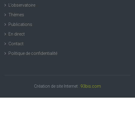
L’observatoire
Thèmes
Publications
En direct
Contact
Politique de confidentialité
Création de site Internet :
93bis.com