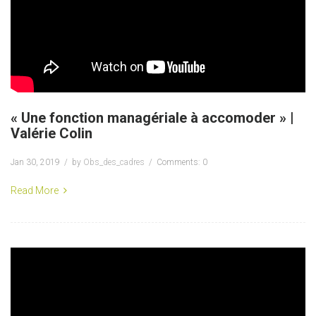
« Une fonction managériale à accomoder » |
Valérie Colin
Jan 30, 2019
by
Obs_des_cadres
Comments: 0
Read More