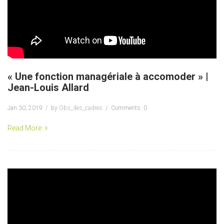
« Une fonction managériale à accomoder » |
Jean-Louis Allard
Jan 30, 2019
by
Obs_des_cadres
Comments: 0
Read More