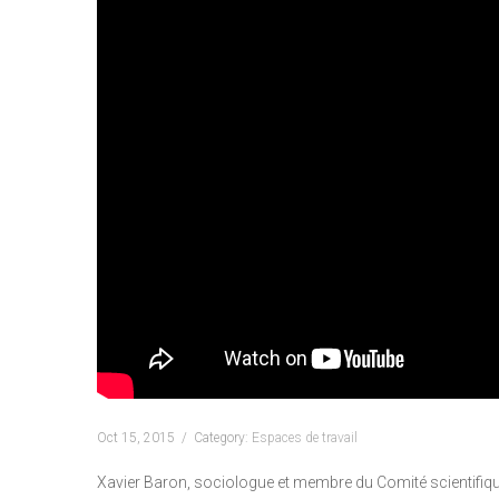
Oct 15, 2015
Category:
Espaces de travail
Xavier Baron, sociologue et membre du Comité scientifique anim