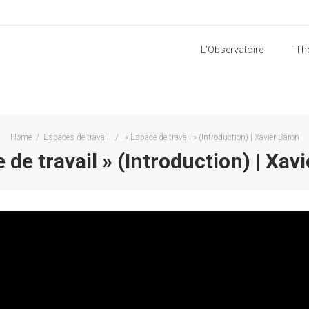
L’Observatoire
Th
Home
/
Espaces de travail
/
« Espace de travail » (Introduction) | Xavier Baron
 de travail » (Introduction) | Xav