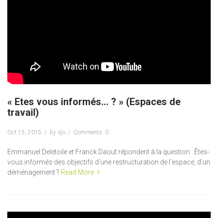
« Etes vous informés… ? » (Espaces de
travail)
Oct 15, 2015
by
djo
Comments: 0
Emmanuel Deletoile et Franck Daout répondent à la question : Êtes-
vous informés des objectifs d’une restructuration de l’espace, d’un
déménagement ?
Read More