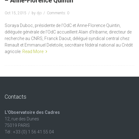
– Anne-Florence Quintin
Oct 15, 2015
by
djo
Comments: 0
Soraya Duboc, présidente de l’OdC et Anne-Florence Quintin,
déléguée générale de l’OdC accueillent Alain d’Iribarne, directeur de
recherche au CNRS, Franck Daout, délégué syndical central chez
Renault et Emmanuel Deletoile, secrétaire fédéral national au Crédit
agricole.
Read More
Contacts
L'Observatoire des Cadres
12, rue des Dunes
75019 PARIS
Tél : +33 (0) 1 56 41 55 04