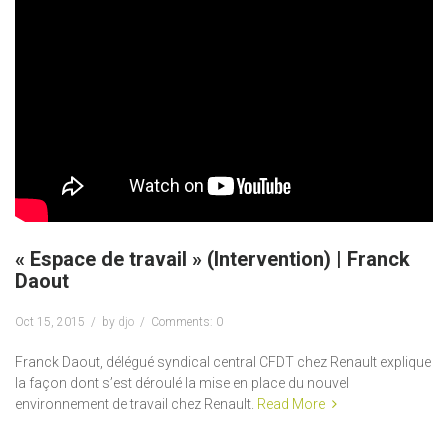
« Espace de travail » (Intervention) | Franck
Daout
Oct 15, 2015
by
djo
Comments: 0
Franck Daout, délégué syndical central CFDT chez Renault explique
la façon dont s’est déroulé la mise en place du nouvel
environnement de travail chez Renault.
Read More