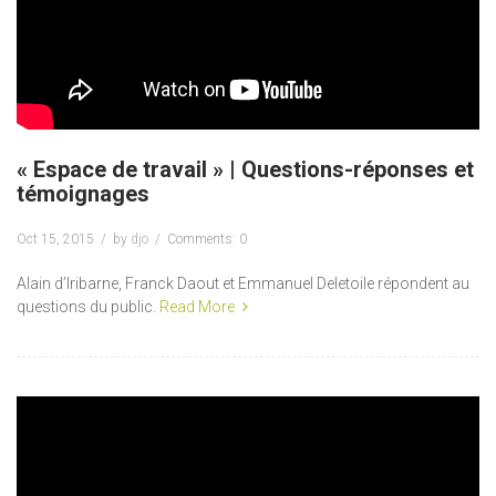
« Espace de travail » | Questions-réponses et
témoignages
Oct 15, 2015
by
djo
Comments: 0
Alain d’Iribarne, Franck Daout et Emmanuel Deletoile répondent au
questions du public.
Read More