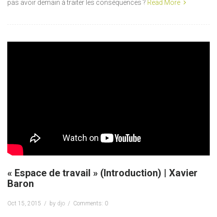
pas avoir demain à traiter les conséquences ?
Read More
« Espace de travail » (Introduction) | Xavier
Baron
Oct 15, 2015
by
djo
Comments: 0