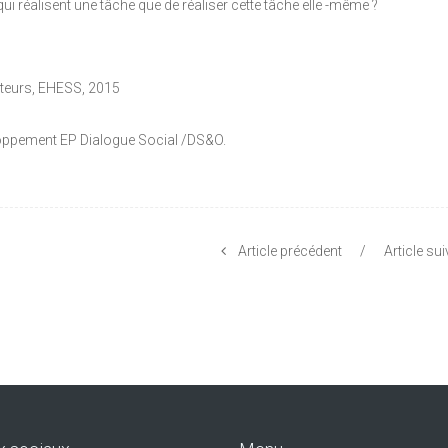
réalisent une tâche que de réaliser cette tâche elle -même ?
teurs, EHESS, 2015
eloppement EP Dialogue Social /DS&O.
Article précédent
/
Article su