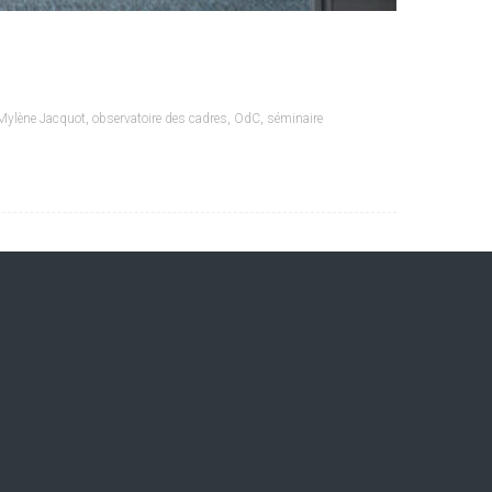
Mylène Jacquot
,
observatoire des cadres
,
OdC
,
séminaire