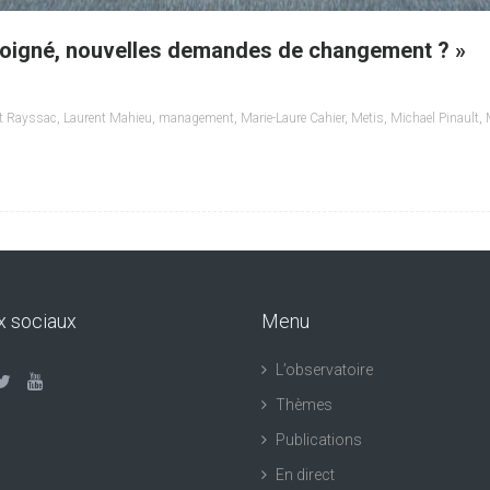
 éloigné, nouvelles demandes de changement ? »
nt Rayssac
,
Laurent Mahieu
,
management
,
Marie-Laure Cahier
,
Metis
,
Michael Pinault
,
x sociaux
Menu
L’observatoire
Thèmes
Publications
En direct