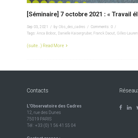
[Séminaire] 7 octobre 2021 : « Travail
Sep 03, 2021
by
Obs_des_cadres
Comments: 0
Tags:
Anca Boboc
,
Danielle Kaisergruber
,
Franck Daout
,
Gilles-Laure
(suite…)
Read More
Contacts
Réseau
L'Observatoire des Cadres
12, rue des Dunes
75019 PARIS
Tél : +33 (0) 1 56 41 55 04