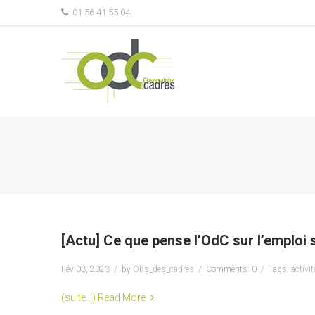
01 56 41 55 04
[Actu] Ce que pense l’OdC sur l’emploi 
Fév 03, 2023
by
Obs_des_cadres
Comments: 0
Tags:
activit
(suite…)
Read More