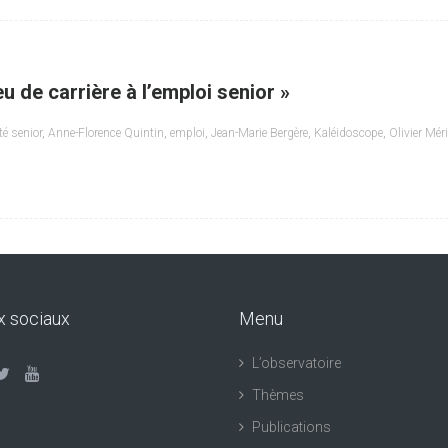
 de carrière à l’emploi senior »
té senior
,
Anne-Florence Quintin
,
emploi
,
Jean-Marie Bergère
,
Kaléidoscope
,
Olivier Mér
x sociaux
Menu
L’observatoire
Thèmes
Publications