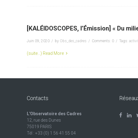
[KALÉIDOSCOPES, l’Émission] « Du milieu
Juin 09, 2020
by
Obs_des_cadres
Comments: 0
Tags:
activi
(suite…)
Read More
Contacts
Réseau
L'Observatoire des Cadres
12, rue des Dunes
75019 PARIS
Tél : +33 (0) 1 56 41 55 04