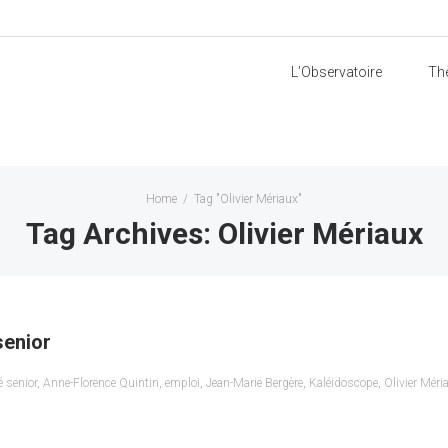
L’Observatoire
Th
Home
/
Tag "Olivier Mériaux"
Tag Archives: Olivier Mériaux
senior
é senior
,
Anne-Florence Quintin
,
emploi
,
Jean-Marie Bergère
,
Kaléidoscope
,
Olivier Méri