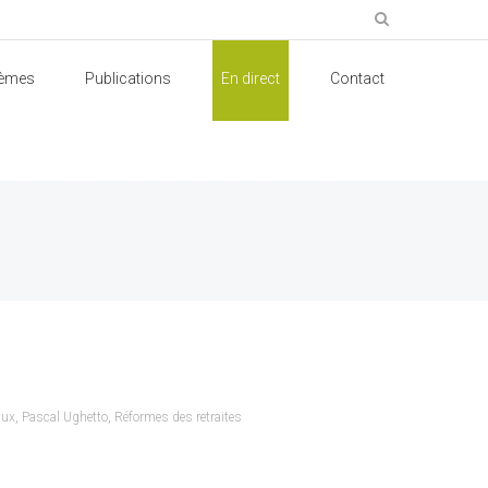
èmes
Publications
En direct
Contact
aux
,
Pascal Ughetto
,
Réformes des retraites