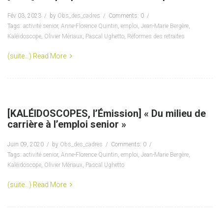
Fév 03, 2023
by
Obs_des_cadres
Comments: 0
Tags:
activité senior
,
Anne-Florence Quintin
,
emploi
,
Jean-Marie Bergère
,
Kaléidoscope
,
Olivier Mériaux
,
Pascal Ughetto
,
Réformes des retraites
(suite…)
Read More
[KALÉIDOSCOPES, l’Émission] « Du milieu de
carrière à l’emploi senior »
Juin 09, 2020
by
Obs_des_cadres
Comments: 0
Tags:
activité senior
,
Anne-Florence Quintin
,
emploi
,
Jean-Marie Bergère
,
Kaléidoscope
,
Olivier Mériaux
,
Pascal Ughetto
(suite…)
Read More