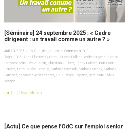
[Séminaire] 24 septembre 2025 : « Cadre
dirigeant : un travail comme un autre ? »
Juil 10, 2025
by
Obs_des_cadres
Comments: 0
Tags:
2025
,
Anne-Florence Quintin
,
Betrand Ballarin
,
cadre dirigeant
,
Carine
Chavarochette
,
Cécile Jaglin
,
Christian Guibert
,
Fanny Barbier
,
Jean-Marie
Bergère
,
Latts
,
Michel Lemaire
,
Nathalie Marczak
,
Nathalie Mesny
,
Nathalie
Sanchez
,
observatoire des cadres
,
OdC
,
Pascal Ughetto
,
séminaire
,
Sylvie
Joseph
(suite…)
Read More
[Actu] Ce que pense l’OdC sur l’emploi senior