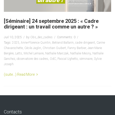
[Séminaire] 24 septembre 2025 : « Cadre
dirigeant : un travail comme un autre ? »
Juil 10, 2025
by
Obs_des_cadres
Comments: 0
Tags:
2025
,
Anne-Florence Quintin
,
Betrand Ballarin
,
cadre dirigeant
,
Carine
Chavarochette
,
Cécile Jaglin
,
Christian Guibert
,
Fanny Barbier
,
Jean-Marie
Bergère
,
Latts
,
Michel Lemaire
,
Nathalie Marczak
,
Nathalie Mesny
,
Nathalie
Sanchez
,
observatoire des cadres
,
OdC
,
Pascal Ughetto
,
séminaire
,
Sylvie
Joseph
(suite…)
Read More
Contacts