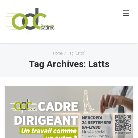
Home
/
Tag "Latts"
Tag Archives: Latts