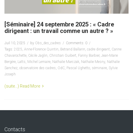
[Séminaire] 24 septembre 2025 : « Cadre
dirigeant : un travail comme un autre ? »
Juil 10, 2025
by
Obs_des_cadres
Comments: 0
Tags:
2025
,
Anne-Florence Quintin
,
Betrand Ballarin
,
cadre dirigeant
,
Carine
Chavarochette
,
Cécile Jaglin
,
Christian Guibert
,
Fanny Barbier
,
Jean-Marie
Bergère
,
Latts
,
Michel Lemaire
,
Nathalie Marczak
,
Nathalie Mesny
,
Nathalie
Sanchez
,
observatoire des cadres
,
OdC
,
Pascal Ughetto
,
séminaire
,
Sylvie
Joseph
(suite…)
Read More
Contacts