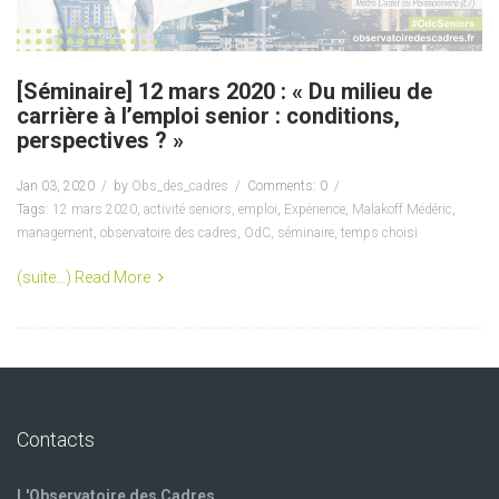
[Séminaire] 12 mars 2020 : « Du milieu de
carrière à l’emploi senior : conditions,
perspectives ? »
Jan 03, 2020
by
Obs_des_cadres
Comments: 0
Tags:
12 mars 2020
,
activité seniors
,
emploi
,
Expérience
,
Malakoff Médéric
,
management
,
observatoire des cadres
,
OdC
,
séminaire
,
temps choisi
(suite…)
Read More
Contacts
L'Observatoire des Cadres