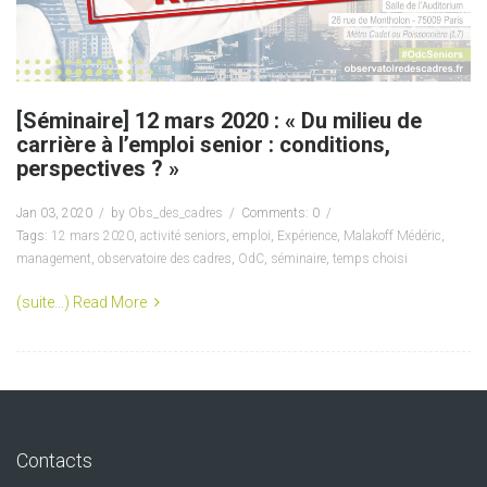
[Séminaire] 12 mars 2020 : « Du milieu de
carrière à l’emploi senior : conditions,
perspectives ? »
Jan 03, 2020
by
Obs_des_cadres
Comments: 0
Tags:
12 mars 2020
,
activité seniors
,
emploi
,
Expérience
,
Malakoff Médéric
,
management
,
observatoire des cadres
,
OdC
,
séminaire
,
temps choisi
(suite…)
Read More
Contacts