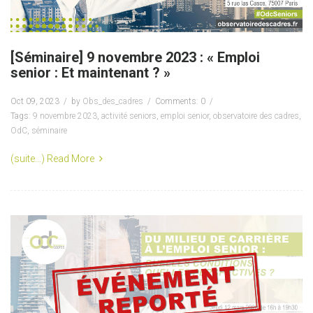
[Séminaire] 9 novembre 2023 : « Emploi
senior : Et maintenant ? »
Oct 09, 2023
by
Obs_des_cadres
Comments: 0
Tags:
9 novembre 2023
,
activité seniors
,
emploi senior
,
observatoire des cadres
,
OdC
,
séminaire
(suite…)
Read More