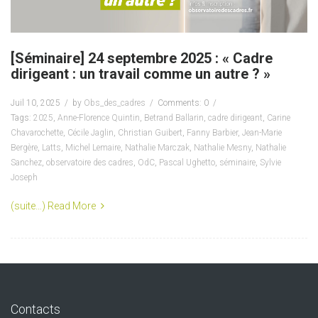
[Séminaire] 24 septembre 2025 : « Cadre
dirigeant : un travail comme un autre ? »
Juil 10, 2025
by
Obs_des_cadres
Comments: 0
Tags:
2025
,
Anne-Florence Quintin
,
Betrand Ballarin
,
cadre dirigeant
,
Carine
Chavarochette
,
Cécile Jaglin
,
Christian Guibert
,
Fanny Barbier
,
Jean-Marie
Bergère
,
Latts
,
Michel Lemaire
,
Nathalie Marczak
,
Nathalie Mesny
,
Nathalie
Sanchez
,
observatoire des cadres
,
OdC
,
Pascal Ughetto
,
séminaire
,
Sylvie
Joseph
(suite…)
Read More
Contacts