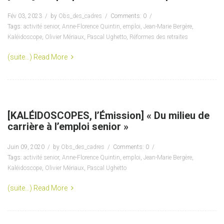
Fév 03, 2023
by
Obs_des_cadres
Comments: 0
Tags:
activité senior
,
Anne-Florence Quintin
,
emploi
,
Jean-Marie Bergère
,
Kaléidoscope
,
Olivier Mériaux
,
Pascal Ughetto
,
Réformes des retraites
(suite…)
Read More
[KALÉIDOSCOPES, l’Émission] « Du milieu de
carrière à l’emploi senior »
Juin 09, 2020
by
Obs_des_cadres
Comments: 0
Tags:
activité senior
,
Anne-Florence Quintin
,
emploi
,
Jean-Marie Bergère
,
Kaléidoscope
,
Olivier Mériaux
,
Pascal Ughetto
(suite…)
Read More