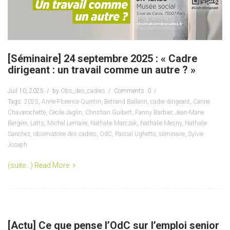
[Séminaire] 24 septembre 2025 : « Cadre
dirigeant : un travail comme un autre ? »
Juil 10, 2025
by
Obs_des_cadres
Comments: 0
Tags:
2025
,
Anne-Florence Quintin
,
Betrand Ballarin
,
cadre dirigeant
,
Carine
Chavarochette
,
Cécile Jaglin
,
Christian Guibert
,
Fanny Barbier
,
Jean-Marie
Bergère
,
Latts
,
Michel Lemaire
,
Nathalie Marczak
,
Nathalie Mesny
,
Nathalie
Sanchez
,
observatoire des cadres
,
OdC
,
Pascal Ughetto
,
séminaire
,
Sylvie
Joseph
(suite…)
Read More
[Actu] Ce que pense l’OdC sur l’emploi senior