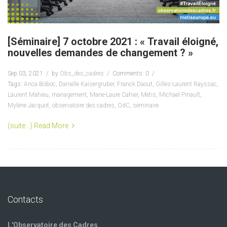
[Séminaire] 7 octobre 2021 : « Travail éloigné,
nouvelles demandes de changement ? »
Sep 03, 2021
by
Obs_des_cadres
Comments: 0
Tags:
Anca Boboc
,
Danielle Kaisergruber
,
Franck Daout
,
Gilles-Laurent Rayssac
,
Laurent Mahieu
,
management
,
Marie-Laure Cahier
,
Metis
,
Michael Pinault
,
Mylène Jacquot
,
observatoire des cadres
,
OdC
,
séminaire
(suite…)
Read More
Contacts
L'Observatoire des Cadres