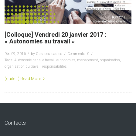
[Colloque] Vendredi 20 janvier 2017 :
« Autonomies au travail »
Déc 09, 2016
by
Obs_des_cadres
Comments: 0
Tags:
Autonomie dans le travail
,
autonomies
,
management
,
organisation
,
organisation du travail
,
responsabilités
(suite…)
Read More
Contacts