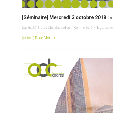
[Séminaire] Mercredi 3 octobre 2018 : «
Sep 18, 2018
by
Obs_des_cadres
Comments: 0
Tags:
cadre
(suite…)
Read More