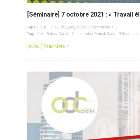
[Séminaire] 7 octobre 2021 : « Travail
Sep 03, 2021
by
Obs_des_cadres
Comments: 0
Tags:
Anca Boboc
,
Danielle Kaisergruber
,
Franck Daout
,
Gilles-Laure
(suite…)
Read More