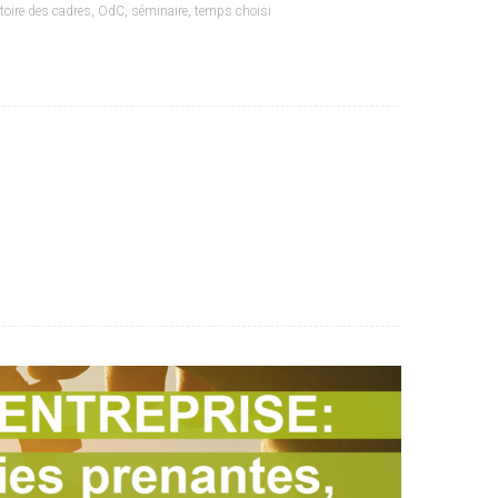
toire des cadres
,
OdC
,
séminaire
,
temps choisi