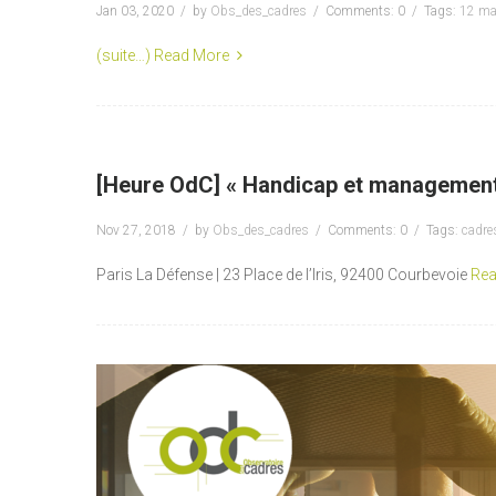
Jan 03, 2020
by
Obs_des_cadres
Comments: 0
Tags:
12 ma
(suite…)
Read More
[Heure OdC] « Handicap et management
Nov 27, 2018
by
Obs_des_cadres
Comments: 0
Tags:
cadre
Paris La Défense | 23 Place de l’Iris, 92400 Courbevoie
Rea