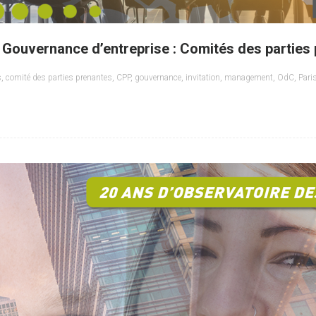
 Gouvernance d’entreprise : Comités des parties 
s
,
comité des parties prenantes
,
CPP
,
gouvernance
,
invitation
,
management
,
OdC
,
Pari