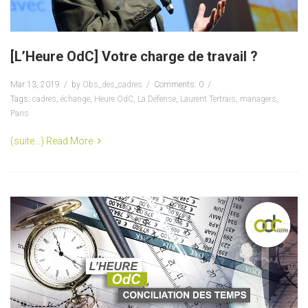
[L’Heure OdC] Votre charge de travail ?
Mar 13, 2019
by
Obs_des_cadres
Comments: 0
Tags:
cadres
,
échange
,
Heure OdC
,
La Défense
,
Laurent Tertrais
,
managers
,
Paris
(suite…)
Read More