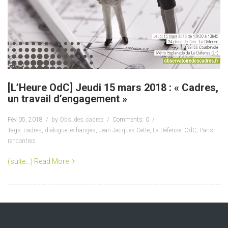
[L’Heure OdC] Jeudi 15 mars 2018 : « Cadres,
un travail d’engagement »
Fév 05, 2018
by
Obs_des_cadres
Comments: 0
Tags:
cadres
,
dialogue
,
échanges
,
Jean-Jacques Cette
,
La Défense
,
OdC
,
Paris
,
rencontres
(suite…)
Read More