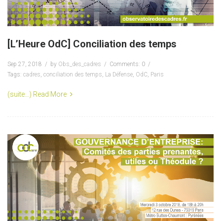
[L’Heure OdC] Conciliation des temps
Sep 27, 2018
by
Obs_des_cadres
Comments: 0
Tags:
cadres
,
conciliation des temps
,
La Défense
,
OdC
,
Paris
(suite…)
Read More