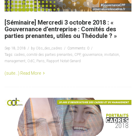
[Séminaire] Mercredi 3 octobre 2018 : «
Gouvernance d’entreprise : Comités des
parties prenantes, utiles ou Théodule ? »
Sep 18, 2018
by
Obs_des_cadres
Comments: 0
Tags:
cadres
,
comité des parties prenantes
,
CPP
,
gouvernance
,
invitation
,
management
,
OdC
,
Paris
,
Rapport Notat-Senard
(suite…)
Read More