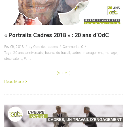
« Portraits Cadres 2018 » : 20 ans d’OdC
Fév 08, 2018
by
Obs_des_cadres
Comments: 0
Tags:
20 ans
,
anniversaire
,
bourse du travail
,
cadres
,
management
,
manager
,
observatoire
,
Paris
(suite…)
Read More