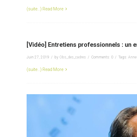
(suite…)
Read More
[Vidéo] Entretiens professionnels : un e
Juin 27, 2019
by
Obs_des_cadres
Comments: 0
Tags:
Anne-
(suite…)
Read More