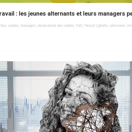
travail : les jeunes alternants et leurs managers p
ntos
,
cadres
,
managers
,
observatoire des cadres
,
OdC
,
Pascal Ughetto
,
séminaire
,
Uni