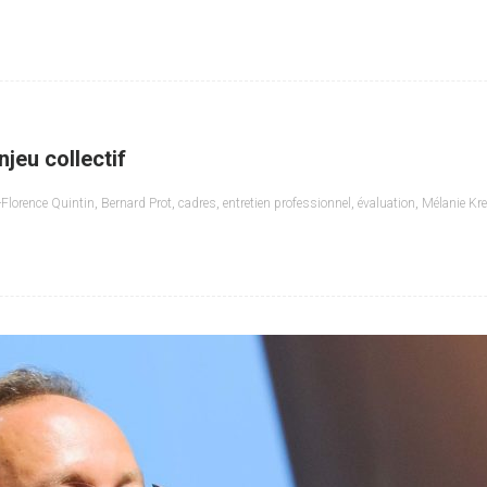
njeu collectif
Florence Quintin
,
Bernard Prot
,
cadres
,
entretien professionnel
,
évaluation
,
Mélanie Kre