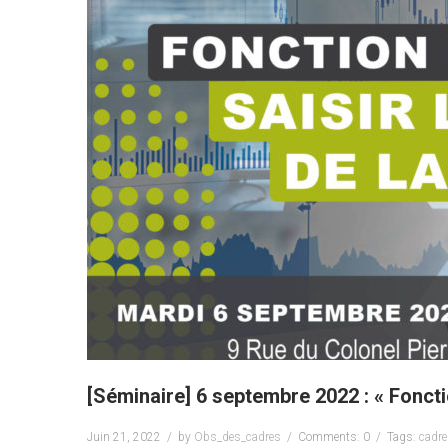
[Séminaire] 6 septembre 2022 : « Fonct
Juin 21, 2022
by
Obs_des_cadres
Comments: 0
Tags:
cadr