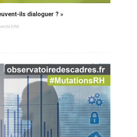
euvent-ils dialoguer ? »
versité Eiffel