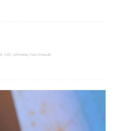
el
,
OdC
,
séminaire
,
Yves Arnaudo