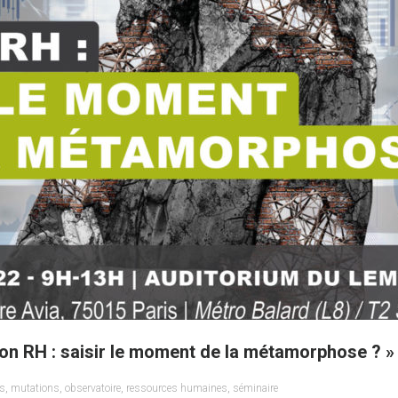
ion RH : saisir le moment de la métamorphose ? »
es
,
mutations
,
observatoire
,
ressources humaines
,
séminaire