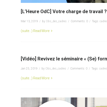
[L’Heure OdC] Votre charge de travail ?
Mar 13, 2019
by
Obs_des_cadres
Comments: 0
Tags:
cadre
(suite…)
Read More
[Vidéo] Revivez le séminaire « (Se) form
Jan 25, 2019
by
Obs_des_cadres
Comments: 0
Tags:
cadre
(suite…)
Read More