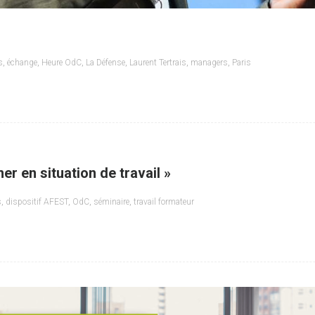
s
,
échange
,
Heure OdC
,
La Défense
,
Laurent Tertrais
,
managers
,
Paris
er en situation de travail »
s
,
dispositif AFEST
,
OdC
,
séminaire
,
travail formateur