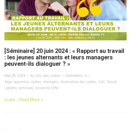
[Séminaire] 20 juin 2024 : « Rapport au travail
: les jeunes alternants et leurs managers
peuvent-ils dialoguer ? »
Mar 28, 2024
by
Obs_des_cadres
Comments: 0
Tags:
apprentos
,
cadres
,
managers
,
observatoire des cadres
,
OdC
,
Pascal
Ughetto
,
séminaire
,
Université Eiffel
(suite…)
Read More