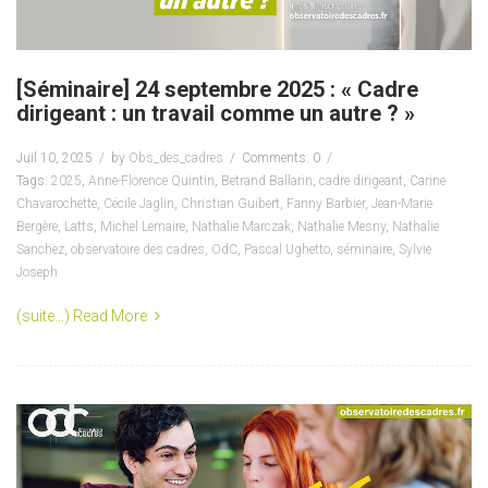
[Séminaire] 24 septembre 2025 : « Cadre
dirigeant : un travail comme un autre ? »
Juil 10, 2025
by
Obs_des_cadres
Comments: 0
Tags:
2025
,
Anne-Florence Quintin
,
Betrand Ballarin
,
cadre dirigeant
,
Carine
Chavarochette
,
Cécile Jaglin
,
Christian Guibert
,
Fanny Barbier
,
Jean-Marie
Bergère
,
Latts
,
Michel Lemaire
,
Nathalie Marczak
,
Nathalie Mesny
,
Nathalie
Sanchez
,
observatoire des cadres
,
OdC
,
Pascal Ughetto
,
séminaire
,
Sylvie
Joseph
(suite…)
Read More