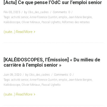
[Actu] Ce que pense l’OdC sur l’emploi senior
Fév 03, 2023
by
Obs_des_cadres
Comments: 0
Tags:
activité senior
,
Anne-Florence Quintin
,
emploi
,
Jean-Marie Bergère
,
Kaléidoscope
,
Olivier Mériaux
,
Pascal Ughetto
,
Réformes des retraites
(suite…)
Read More
[KALÉIDOSCOPES, l’Émission] « Du milieu de
carrière à l’emploi senior »
Juin 09, 2020
by
Obs_des_cadres
Comments: 0
Tags:
activité senior
,
Anne-Florence Quintin
,
emploi
,
Jean-Marie Bergère
,
Kaléidoscope
,
Olivier Mériaux
,
Pascal Ughetto
(suite…)
Read More