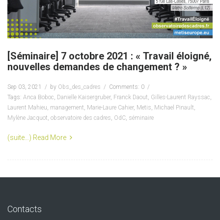
[Séminaire] 7 octobre 2021 : « Travail éloigné,
nouvelles demandes de changement ? »
Sep 03, 2021
by
Obs_des_cadres
Comments: 0
Tags:
Anca Boboc
,
Danielle Kaisergruber
,
Franck Daout
,
Gilles-Laurent Rayssac
,
Laurent Mahieu
,
management
,
Marie-Laure Cahier
,
Metis
,
Michael Pinault
,
Mylène Jacquot
,
observatoire des cadres
,
OdC
,
séminaire
(suite…)
Read More
Contacts